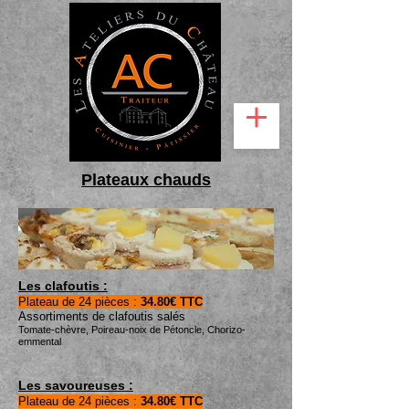
Plateaux chauds
Les clafoutis :
Plateau de 24 pièces :
34
.80€ TTC
Assortiments de clafoutis salés
Tomate-chèvre, Poireau-noix de Pétoncle, Chorizo-
emmental
Les savoureuses :
Plateau de 24 pièces :
34.8
0€ TTC