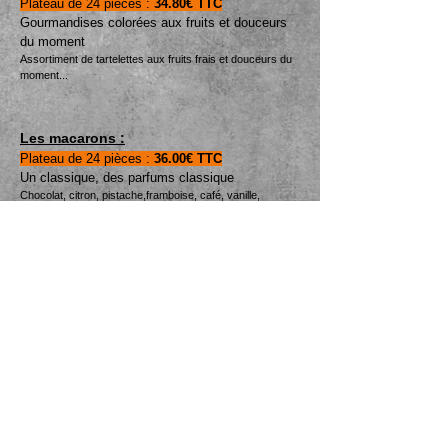
Plateau de 24 pièces :
34.80€ TTC
Gourmandises colorées aux fruits et douceurs
du
moment
Assortiment de tartelettes aux fruits frais
et douceurs du
moment...
Les macarons :
Plateau de 24 pièces :
36
.00
€ TTC
Un classique, des parfums classique
Chocolat, citron, pistache,framboise, café, vanille
,
praliné...
Les minis panna cotta :
Plateau de 24 pièces :
34
.80€ TTC
Fruits rouges, exotique,
caramel...
Les commandes sont prises 72h
minimum avant.