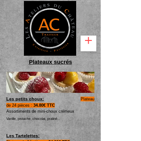
Plateaux sucrés
Les petits choux
:
Plateau
de 24 pièces :
34.8
0€ TTC
Assortiments de mini-choux crémeux
Vanille, pistache, chocolat, praliné...
Les Tartelettes: